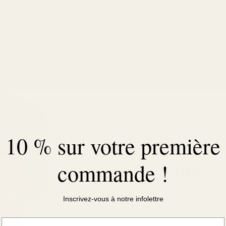
10 % sur votre première
GET 10% OFF YOUR
commande !
ORDER
Get exclusive first access to special offers, ne
Inscrivez-vous à notre infolettre
more.
Courriel