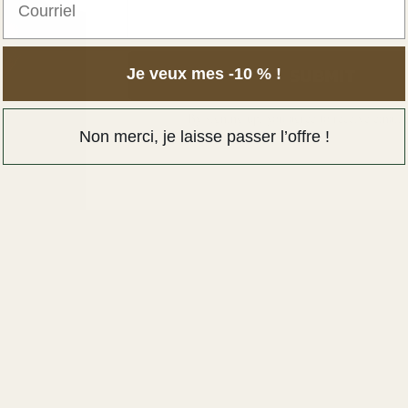
SUBMIT
Je veux mes -10 % !
By signing up, you agree to receive email
Non merci, je laisse passer l’offre !