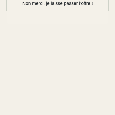
marketing
Non merci, je laisse passer l’offre !
ACHETEZ LE LOOK
Service client
Nous contacter
Expédition & retours
Politique de remboursement
Entretien des bijoux