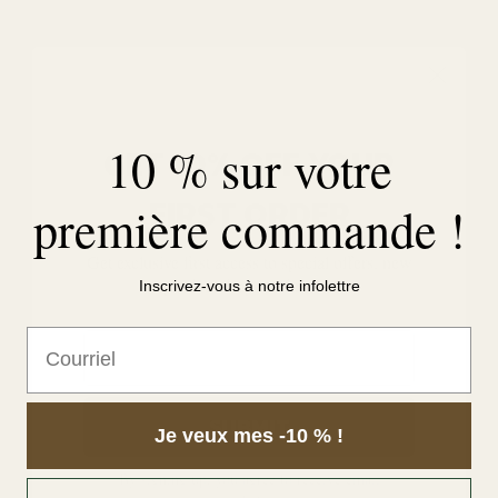
ACHETEZ LE LOOK
10 % sur votre
GET 10% OFF YOUR
FIRST ORDER
première commande !
Get exclusive first access to special offers, new
product drops and more.
Inscrivez-vous à notre infolettre
Courriel
SUBMIT
Je veux mes -10 % !
By signing up, you agree to receive email